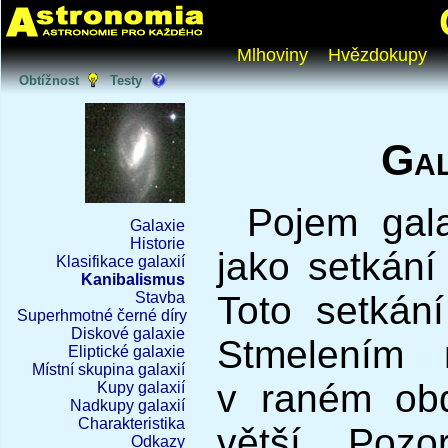
Mlhoviny
Hvězdokupy
Obtížnost
Testy
Gal
Pojem gal
Galaxie
Historie
jako setkání
Klasifikace galaxií
Kanibalismus
Stavba
Toto setkání
Superhmotné černé díry
Diskové galaxie
Stmelením m
Eliptické galaxie
Místní skupina galaxií
v raném obd
Kupy galaxií
Nadkupy galaxií
Charakteristika
větší. Poz
Odkazy