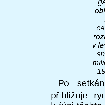
ga
obl
ce
roz
v l
sn
mil
19
Po setká
přibližuje r