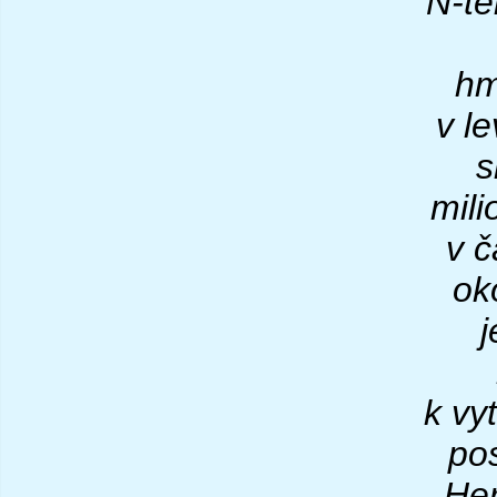
N-tě
hm
v l
s
mili
v č
ok
k vy
po
Her