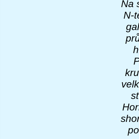
Na 
N-t
ga
pr
h
P
kr
velk
s
Hor
sho
po