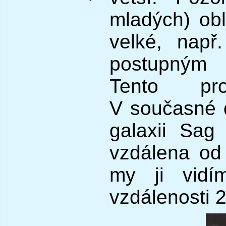
mladých) obl
velké, např.
postupným 
Tento pr
V současné d
galaxii Sag
vzdálena od
my ji vidí
vzdálenosti 