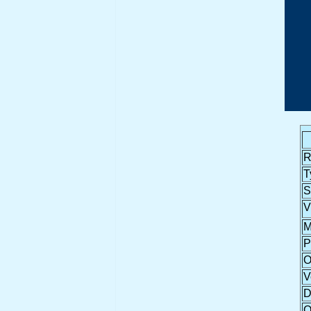
R
T
S
V
M
P
O
V
D
O