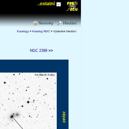
..ostatní
Novinky
Hledání
Katalogy
>
Katalog NGC
>
Výsledek hledání
NGC 2399
>>