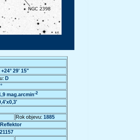
:
+24° 29' 15"
tu:
D
°
-2
1,9 mag.arcmin
0,4'x0,3'
Rok objevu:
1885
Reflektor
21157
…