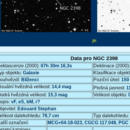
Data pro NGC 2398
ektascenze (2000):
07h 30m 16,3s
Deklinace (2000)
yp objektu:
Galaxie
Klasifikace objek
ouhvězdí:
Blíženci
Poziční úhel:
150 
isuální hvězdná velikost:
14,4 mag
Plošná jasnost:
1
odrá hvězdná velikost:
15,3 mag
Velikost objektu:
opis:
vF, eS, bM, r?
bjevitel:
Edouard Stephan
elikost dalekohledu:
78,7 cm
Typ dalekohledu:
alší označení:
MCG+04-18-023, CGCG 117.048, PGC 
statní katalogy:
…
…