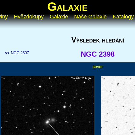
Galaxie
iny
Hvězdokupy
Galaxie
Naše Galaxie
Katalogy
Výsledek hledání
NGC 2398
<<
NGC 2397